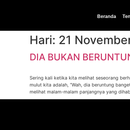
Beranda
Te
Hari:
21 Novembe
DIA BUKAN BERUNTU
Sering kali ketika kita melihat seseorang ber
mulut kita adalah, “Wah, dia beruntung banget
melihat malam-malam panjangnya yang dihabis