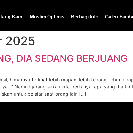
ntang Kami
Muslim Optimis
Berbagi Info
Galeri Faed
r 2025
NG, DIA SEDANG BERJUANG
hasil, hidupnya terlihat lebih mapan, lebih tenang, lebih di
 ya…” Namun jarang sekali kita bertanya, apa yang dia korb
kan untuk belajar saat orang lain […]