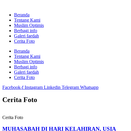
Skip
to
Beranda
content
Tentang Kami
Muslim Optimis
Berbagi info
Galeri faedah
Cerita Foto
Beranda
Tentang Kami
Muslim Optimis
Berbagi info
Galeri faedah
Cerita Foto
Facebook-f
Instagram
Linkedin
Telegram
Whatsapp
Cerita Foto
Cerita Foto
MUHASABAH DI HARI KELAHIRAN, USIA