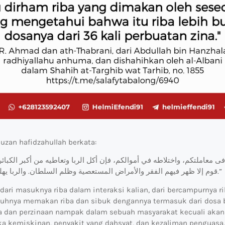
auzan hafidzahullah berkata:
قوم إلا ظهر فيهم الفقر والأمراض المستعصية وظلم السلطان. والربا يهلك الاموال ويمحق البركات.”
n dari masuknya riba dalam interaksi kalian, dari bercampurnya r
guhnya memakan riba dan sibuk dengannya termasuk dari dosa b
iba dan perzinaan nampak dalam sebuah masyarakat kecuali aka
a kemiskinan, penyakit yang dahsyat, dan kezaliman penguasa. 