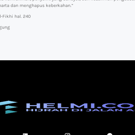
arta dan menghapus keberkahan.”
-Fikhi hal. 240
agung