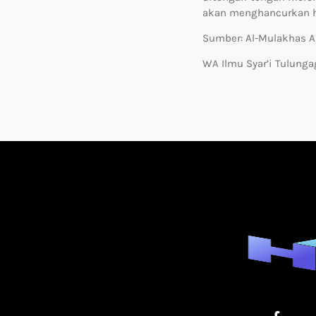
akan menghancurkan h
Sumber: Al-Mulakhas Al
WA Ilmu Syar’i Tulung