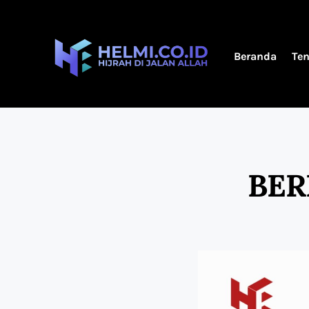
Beranda
Te
BER