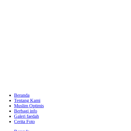
Skip
to
content
Beranda
Tentang Kami
Muslim Optimis
Berbagi info
Galeri faedah
Cerita Foto