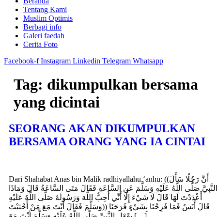
Beranda
Tentang Kami
Muslim Optimis
Berbagi info
Galeri faedah
Cerita Foto
Facebook-f
Instagram
Linkedin
Telegram
Whatsapp
Tag:
dikumpulkan bersama
yang dicintai
SEORANG AKAN DIKUMPULKAN
BERSAMA ORANG YANG IA CINTAI
Dari Shahabat Anas bin Malik radhiyallahu ‘anhu: ((أَنَّ رَجُلًا سَأَلَ
لنَّبِيَّ صَلَّى اللَّهُ عَلَيْهِ وَسَلَّمَ عَنِ السَّاعَةِ فَقَالَ مَتَى السَّاعَةُ قَالَ وَمَاذَا
أَعْدَدْتَ لَهَا قَالَ لَا شَيْءَ إِلَّا أَنِّي أُحِبُّ اللَّهَ وَرَسُولَهُ صَلَّى اللَّهُ عَلَيْهِ
وَسَلَّمَ فَقَالَ أَنْتَ مَعَ مَنْ أَحْبَبْتَ)) قَالَ أَنَسٌ فَمَا فَرِحْنَا بِشَيْءٍ فَرَحَنَا
بِقَوْلِ النَّبِيِّ صَلَّى اللَّهُ عَلَيْهِ وَسَلَّمَ أَنْتَ مَعَ […]