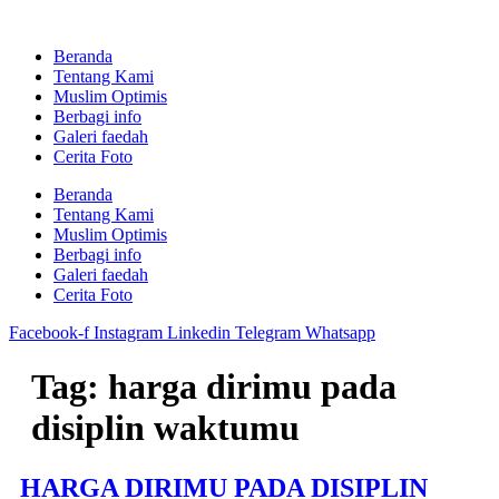
Skip
to
Beranda
content
Tentang Kami
Muslim Optimis
Berbagi info
Galeri faedah
Cerita Foto
Beranda
Tentang Kami
Muslim Optimis
Berbagi info
Galeri faedah
Cerita Foto
Facebook-f
Instagram
Linkedin
Telegram
Whatsapp
Tag:
harga dirimu pada
disiplin waktumu
HARGA DIRIMU PADA DISIPLIN