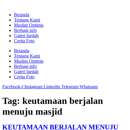
Skip
to
Beranda
content
Tentang Kami
Muslim Optimis
Berbagi info
Galeri faedah
Cerita Foto
Beranda
Tentang Kami
Muslim Optimis
Berbagi info
Galeri faedah
Cerita Foto
Facebook-f
Instagram
Linkedin
Telegram
Whatsapp
Tag:
keutamaan berjalan
menuju masjid
KEUTAMAAN BERJALAN MENUJU