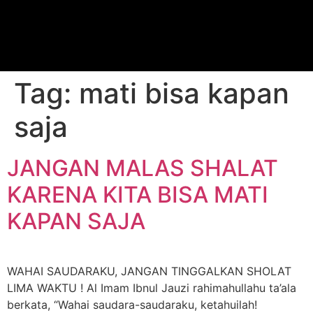
Tag:
mati bisa kapan
saja
JANGAN MALAS SHALAT
KARENA KITA BISA MATI
KAPAN SAJA
WAHAI SAUDARAKU, JANGAN TINGGALKAN SHOLAT
LIMA WAKTU ! Al Imam Ibnul Jauzi rahimahullahu ta’ala
berkata, “Wahai saudara-saudaraku, ketahuilah!