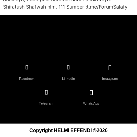
Shifatush Shafwah hlm. 111 Sumber :t.me/ForumSalafy
Facebook
Linkedin
Instagram
Telegram
WhatsApp
Copyright HELMI EFFENDI ©2026