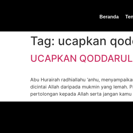
Beranda
Te
Tag:
ucapkan qod
UCAPKAN QODDARULL
Abu Hurairah radhiallahu ‘anhu, menyampaikan 
dicintai Allah daripada mukmin yang lemah.
pertolongan kepada Allah serta jangan kamu