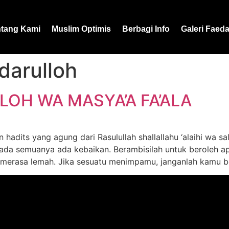
ntang Kami
Muslim Optimis
Berbagi Info
Galeri Faed
darulloh
OH WA MASYA’A FA’ALA
hadits yang agung dari Rasulullah shallallahu ‘alaihi wa sa
 Pada semuanya ada kebaikan. Berambisilah untuk beroleh
 merasa lemah. Jika sesuatu menimpamu, janganlah kamu b