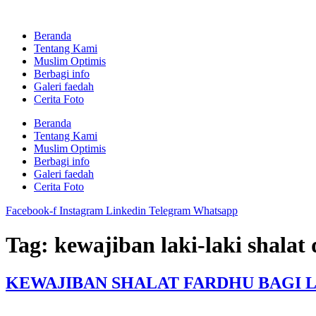
Skip
to
Beranda
content
Tentang Kami
Muslim Optimis
Berbagi info
Galeri faedah
Cerita Foto
Beranda
Tentang Kami
Muslim Optimis
Berbagi info
Galeri faedah
Cerita Foto
Facebook-f
Instagram
Linkedin
Telegram
Whatsapp
Tag:
kewajiban laki-laki shalat 
KEWAJIBAN SHALAT FARDHU BAGI L